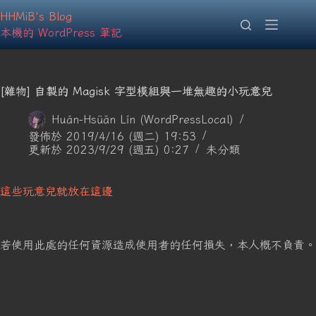
跳
HHMiB's Blog
至
主
本機的 WordPress 筆記
要
內
容
[雜物] 自製的 Magisk 字型模組與一堆無趣的小玩意兒
Huán-Hsüān Lín (WordPressLocal)
發佈於 2019/4/16 (週二) 19:53
更新於 2023/9/29 (週五) 0:27
未分類
這些玩意兒就放在這邊
若使用此處的任何資源造成使用者的任何損失，本人概不負責。