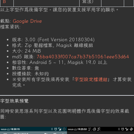
B
寫法）
以上字型作爲後備字型，讓您的裝置支援罕用字的顯示。
載點:
Google Drive
檔案資訊:
版本: 3.00 (Font Version 20180304)
格式: Zip 壓縮檔案, Magisk 離線模組
大小: 24 MiB
md5 雜湊:
76ba4033f007ca7b37b51061eee53d64
相容性: Android 5 ~ 11, Magisk 19.0 以上
數位簽章: 無
授權條款: 未知的
※安裝所有字型後須再安裝「
字型設定檔連結
」才算安裝
完成。
字型效果預覽
同時安裝思源系列字型以及花園明朝體作爲後備字型的效果截
圖: