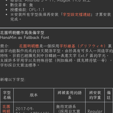
相容性: Android 5 ~ 11, Magisk 19.0 以上
數位簽章: 無
授權條款: OFL-1.1
※安裝所有字型後須再安裝「
字型設定檔連結
」才算安裝
完成。
花園明朝體作爲後備字型
HanaMin as Fallback Font
簡介:
花園明朝體
是一個採用
字形維基（グリフウィキ）
裏
組字功能製作而成的日文開源字型，由於具有可多人一同造字的
特性，目前已經擴充到中日韓統一表意文字 Ext.F 區的字元，
支援許多罕用字以及特殊符號（例如麻將、撲克牌符號…等），
字形採日文寫法標準。
新增以下字型:
字型
將被套用的語
將安裝
備
版本
名稱
系
的字重
註
花園
無指定語系
2017-09-
明朝
（採用日文寫
Regular