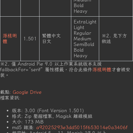
Bold
Heavy
ExtraLight
Light
Regular
源樣明
繁體中文
※2. 見下方
1.501
Medium
體
日文
敘述
SemiBold
Bold
Heavy
※2. 僅 Android Pie 9.0 以上作業系統版本支援
fallbackFor=“serif” 屬性標籤，符合此條件
源樣明體
才會被安
裝。
載點:
Google Drive
檔案資訊:
版本: 3.00 (Font Version 1.501)
格式: Zip 壓縮檔案, Magisk 離線模組
大小: 173 MiB
md5 雜湊:
a92025293e3dd5015f653014e0a3406f