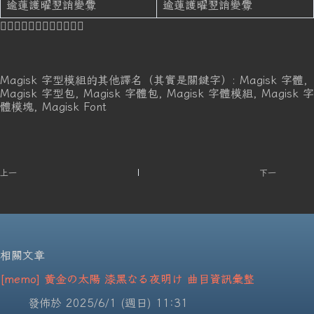
逾蓮護曜翌誚變釁
逾蓮護曜翌誚變釁
𠄷𠆭𠇇𠍋𠪳𠲲𡆢𡦹𡧑𢀓𦮙𦹗
Magisk 字型模組的其他譯名（其實是關鍵字）: Magisk 字體,
Magisk 字型包, Magisk 字體包, Magisk 字體模組, Magisk 字
體模塊, Magisk Font
上一
下一
相關文章
[memo] 黄金の太陽 漆黒なる夜明け 曲目資訊彙整
發佈於 2025/6/1 (週日) 11:31