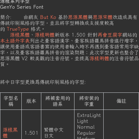
源樣系列字型
GenYo Series Font
簡介: 由網友
But Ko
基於
思源黑體
與
思源宋體
改造成具有
傳統印刷風格的字型，並且將字型轉換成支援度較高
的
TrueType
格式。
源樣黑體
、
源樣明體
新版本 1.500 針對
再會豆腐字
網站的
本土語外字表
列出之臺客語漢字、臺客族語羅馬拼音進行增字，
讓使用臺語或客語書寫的使用者輸入時不再遇到臺客語常用字缺
字，以及臺客族語羅馬拼音的渲染問題；此次字型更新也整合了
思源黑體 V2 較美觀的注音符號，並提高
源樣明體
的注音符號品
質。
將中日字型更換爲傳統印刷風格的字型:
字型名
將被套用的
將安裝的
版本
備註
稱
語系
字重
ExtraLight
Light
Normal
源樣黑
繁體中文
1.501
Regular
體
日文
Medium