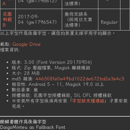
04（gw1796612）
A
法標準）
花園
無指定語系
2017-09-
明朝
（採用日文寫
04（gw1796547）
Regular
B
法標準）
以上字型作爲後備字型，讓您的裝置支援罕用字的顯示。
載點:
Google Drive
檔案資訊:
版本: 3.00 (Font Version 20170904)
格式: Zip 壓縮檔案, Magisk 離線模組
大小: 28 MiB
md5 雜湊:
446508fe0e49bd1022de672bd2e3e4c3
相容性: Android 5 ~ 11, Magisk 19.0 以上
數位簽章: 無
授權條款: 花園字型授權條款, SIL OFL 授權條款
※安裝所有字型後須再安裝「
字型設定檔連結
」才算安裝
完成。
醍醐書體作爲後備字型
DaigoMinteu as Fallback Font