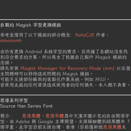
自製的 Magisk 字型更換模組
參考並借用了以下模組的部分概念:
NotoCJK
作者：
simonsmh
由於有更換 Android 系統字型的需求，且找遍了各網站沒有找
到符合需求的方案，所以萌生了乾脆自己製作 Magisk 模組的
念頭。
請先安裝
Magisk Manager for Recovery Mode (mm)
以在發
生問題時可以移除造成問題的 Magisk 模組。
可能不支援部份廠商的客製化作業系統，例如 MIUI。
若使用此處的任何資源造成使用者的任何損失，本人概不負責。
思源系列字型
Source Han Series Font
簡介:
思源黑體
、
思源宋體
爲中文漢字圈少見的自由開源字
型，由 Adobe 與 Google 主導開發，支援極細體到超黑體共 7
個字重，此字型目前支援台灣、香港（目前僅新版
思源黑體
支