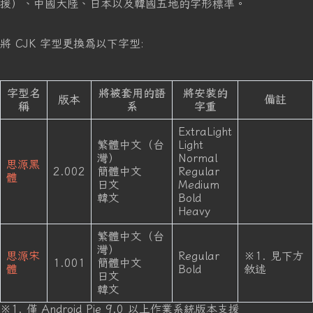
援）、中國大陸、日本以及韓國五地的字形標準。
將 CJK 字型更換爲以下字型:
字型名
將被套用的語
將安裝的
版本
備註
稱
系
字重
ExtraLight
繁體中文（台
Light
灣）
Normal
思源黑
2.002
簡體中文
Regular
體
日文
Medium
韓文
Bold
Heavy
繁體中文（台
灣）
思源宋
Regular
※1. 見下方
1.001
簡體中文
體
Bold
敘述
日文
韓文
※1. 僅 Android Pie 9.0 以上作業系統版本支援