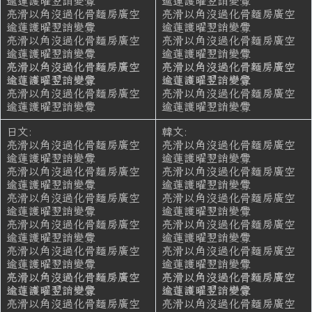
逾蓮護曜翌誚變釁
逾蓮護曜翌誚變釁
亮滑以角沒過化骨麵房廣空
亮滑以角沒過化骨麵房廣空
逾蓮護曜翌誚變釁
逾蓮護曜翌誚變釁
亮滑以角沒過化骨麵房廣空
亮滑以角沒過化骨麵房廣空
逾蓮護曜翌誚變釁
逾蓮護曜翌誚變釁
亮滑以角沒過化骨麵房廣空
亮滑以角沒過化骨麵房廣空
逾蓮護曜翌誚變釁
逾蓮護曜翌誚變釁
亮滑以角沒過化骨麵房廣空
亮滑以角沒過化骨麵房廣空
逾蓮護曜翌誚變釁
逾蓮護曜翌誚變釁
日文:
韓文:
亮滑以角沒過化骨麵房廣空
亮滑以角沒過化骨麵房廣空
逾蓮護曜翌誚變釁
逾蓮護曜翌誚變釁
亮滑以角沒過化骨麵房廣空
亮滑以角沒過化骨麵房廣空
逾蓮護曜翌誚變釁
逾蓮護曜翌誚變釁
亮滑以角沒過化骨麵房廣空
亮滑以角沒過化骨麵房廣空
逾蓮護曜翌誚變釁
逾蓮護曜翌誚變釁
亮滑以角沒過化骨麵房廣空
亮滑以角沒過化骨麵房廣空
逾蓮護曜翌誚變釁
逾蓮護曜翌誚變釁
亮滑以角沒過化骨麵房廣空
亮滑以角沒過化骨麵房廣空
逾蓮護曜翌誚變釁
逾蓮護曜翌誚變釁
亮滑以角沒過化骨麵房廣空
亮滑以角沒過化骨麵房廣空
逾蓮護曜翌誚變釁
逾蓮護曜翌誚變釁
亮滑以角沒過化骨麵房廣空
亮滑以角沒過化骨麵房廣空