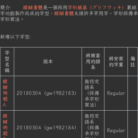
簡介:
醍醐書體
是一個採用
字形維基（グリフウィキ）
裏組
字功能製作而成的字型，
醍醐書體
支援許多罕用字，字形採傳承
字形寫法。
新增以下字型:
字
將被套
型
將安裝
備
版本
用的語
名
的字重
註
系
稱
醍
無指定
醐
語系
明
20180304（gw1982183）
（採傳
Regular
朝
承字形
A
寫法）
醍
無指定
醐
語系
明
20180304（gw1982184）
（採傳
Regular
朝
承字形