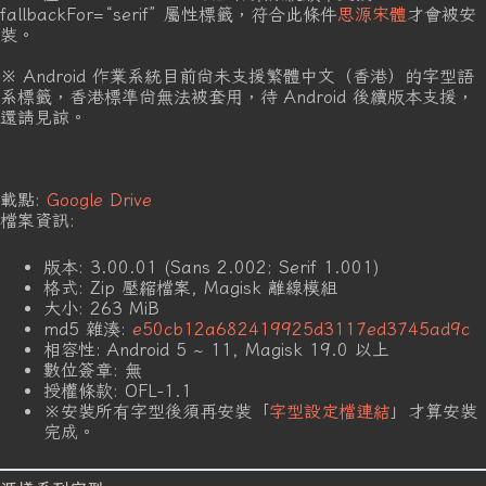
fallbackFor=“serif” 屬性標籤，符合此條件
思源宋體
才會被安
裝。
※ Android 作業系統目前尚未支援繁體中文（香港）的字型語
系標籤，香港標準尚無法被套用，待 Android 後續版本支援，
還請見諒。
載點:
Google Drive
檔案資訊:
版本: 3.00.01 (Sans 2.002; Serif 1.001)
格式: Zip 壓縮檔案, Magisk 離線模組
大小: 263 MiB
md5 雜湊:
e50cb12a682419925d3117ed3745ad9c
相容性: Android 5 ~ 11, Magisk 19.0 以上
數位簽章: 無
授權條款: OFL-1.1
※安裝所有字型後須再安裝「
字型設定檔連結
」才算安裝
完成。