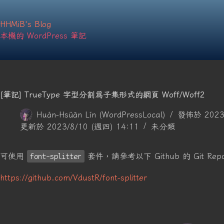
跳
至
主
HHMiB's Blog
要
本機的 WordPress 筆記
內
容
[筆記] TrueType 字型分割爲子集形式的網頁 Woff/Woff2
Huán-Hsüān Lín (WordPressLocal)
發佈於 2023/
更新於 2023/8/10 (週四) 14:11
未分類
可使用
font-splitter
套件，請參考以下 Github 的 Git Repos
https://github.com/VdustR/font-splitter