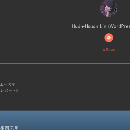
Huán-Hsüān Lín (WordPres
文章: 20
上一
文章
レポート2
相關文章